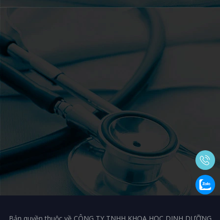
Bản quyền thuộc về CÔNG TY TNHH KHOA HỌC DINH DƯỠNG