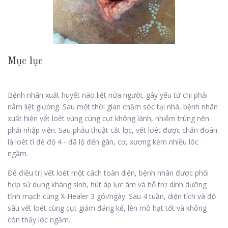
Mục lục
Bệnh nhân xuất huyết não liệt nửa người, gây yếu tứ chi phải
nằm liệt giường. Sau một thời gian chăm sóc tại nhà, bệnh nhân
xuất hiện vết loét vùng cùng cụt không lành, nhiễm trùng nên
phải nhập viện. Sau phẫu thuật cắt lọc, vết loét được chẩn đoán
là loét tì đè độ 4 - đã lộ đến gân, cơ, xương kèm nhiều lóc
ngầm.
Để điều trị vết loét một cách toàn diện, bệnh nhân được phối
hợp sử dụng kháng sinh, hút áp lực âm và hỗ trợ dinh dưỡng
tĩnh mạch cùng X-Healer 3 gói/ngày. Sau 4 tuần, diện tích và độ
sâu vết loét cùng cụt giảm đáng kể, lên mô hạt tốt và không
còn thấy lóc ngầm.