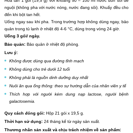
Hòa tan 1 gói (19,5 g) với khoảng 50 – 100 ml nước đun sôi để
nguội (không pha với nước nóng, nước đang sôi). Khuấy đều cho
đến khi bột tan hết.
Uống ngay sau khi pha. Trong trường hợp không dùng ngay, bảo
quản trong tủ lạnh ở nhiệt độ 4-6 °C,
dùng trong
vòng
24 giờ.
Uống
3 gói/ ngày
.
Bảo quản:
Bảo quản ở nhiệt độ phòng.
Lưu ý:
Không được dùng qua đường tĩnh mạch
Không dùng cho trẻ dưới 12 tuổi
Không phải là nguồn dinh dưỡng duy nhất
Nuôi ăn qua ống thông: theo sự hướng dẫn của nhân viên y tế
Thích hợp với người kém dung nạp lactose, người
bệnh
galactosemia
.
Quy cách đóng gói:
Hộp 21 gói x 19,5 g.
Thời hạn sử dụng:
24 tháng kể từ ngày sản xuất.
Thương nhân sản xuất và chịu trách nhiệm về sản phẩm: