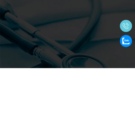
Bản quyền thuộc về CÔNG TY TNHH KHOA HỌC DINH DƯỠNG
HÀ VIÊN
|