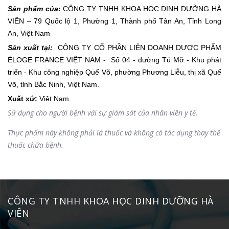
Sản phẩm của:
CÔNG TY TNHH KHOA HỌC DINH DƯỠNG HÀ
VIÊN – 79 Quốc lộ 1, Phường 1, Thành phố Tân An, Tỉnh Long
An, Việt Nam
Sản xuất tại:
CÔNG TY CỔ PHẦN LIÊN DOANH DƯỢC PHẨM
ÉLOGE FRANCE VIỆT NAM - Số 04 - đường Tú Mỡ - Khu phát
triển - Khu công nghiệp Quế Võ, phường Phương Liễu, thị xã Quế
Võ, tỉnh Bắc Ninh, Việt Nam.
Xuất xứ:
Việt Nam.
Sử dụng cho người bệnh với sự giám sát của nhân viên y tế.
Thực phẩm này không phải là thuốc và không có tác dụng thay thế
thuốc chữa bệnh.
CÔNG TY TNHH KHOA HỌC DINH DƯỠNG HÀ
VIÊN