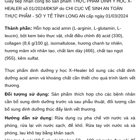
Giấy tiếp nhận công bố sản phẩm THỰC PHẨM DINH Y HỌC X-
HEALER số 01/2024/ĐKSP do CHI CỤC VỆ SINH AN TOÀN
THỰC PHẨM - SỞ Y TẾ TỈNH LONG AN cấp ngày 01/03/2024
Thành phần:
Hỗn hợp acid amin (L-arginin, L-glutamin, L-
leucin), bột kem béo thực vật, chất điều chỉnh độ acid (330),
collagen (8,6 g/100 g), isomaltulose, hương chanh tự nhiên,
hương mâm xôi nhân tạo, chất làm dày (466), chất tạo ngọt
(955), kẽm sulfat.
Thực phẩm dinh dưỡng y học X–Healer bổ sung các chất dinh
dưỡng acid amin và khoáng chất cần thiết cho quá trình lành vết
thương.
Đối tượng sử dụng:
Sản phẩm thích hợp cho các bệnh nhân
cần bổ sung dinh dưỡng trước và sau phẫu thuật, đối tượng cần
bổ sung dinh dưỡng thúc đẩy lành vết thương.
Hướng dẫn sử dụng:
Rửa dụng cụ pha chế với nước và xà
phòng, rửa lại với nước sạch, để khô. Rửa tay với nước và xà
phòng, lau khô tay bằng khăn sạch.