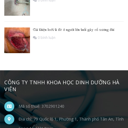
0 bình luận
Cải thiện loét tì đè ở người lớn tuổi gãy cổ xương đùi
0 bình luận
CÔNG TY TNHH KHOA HỌC DINH DƯỠNG HÀ
VIÊN
Mã số thuế: 3702901240
Địa chỉ: 79 Quốc lộ 1, Phường 1, Thành phố Tân An, Tỉnh