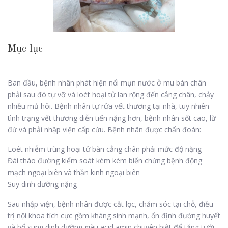
Mục lục
Ban đầu, bệnh nhân phát hiện nổi mụn nước ở mu bàn chân
phải sau đó tự vỡ và loét hoại tử lan rộng đến cẳng chân, chảy
nhiều mủ hôi. Bệnh nhân tự rửa vết thương tại nhà, tuy nhiên
tình trạng vết thương diễn tiến nặng hơn, bệnh nhân sốt cao, lừ
đừ và phải nhập viện cấp cứu. Bệnh nhân được chẩn đoán:
Loét nhiễm trùng hoại tử bàn cẳng chân phải mức độ nặng
Đái tháo đường kiểm soát kém kèm biến chứng bệnh động
mạch ngoại biên và thần kinh ngoại biên
Suy dinh dưỡng nặng
Sau nhập viện, bệnh nhân được cắt lọc, chăm sóc tại chỗ, điều
trị nội khoa tích cực gồm kháng sinh mạnh, ổn định đường huyết
và bổ sung dinh dưỡng giàu acid amin chuyên biệt để tăng tưới